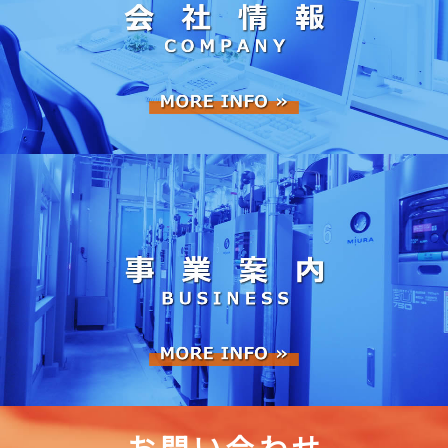
お 問 い 合 わ せ