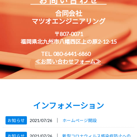
合同会社
マツオエンジニアリング
〒807-0071
福岡県北九州市八幡西区上の原2-12-15
TEL. 080-6441-6860
≪お問い合わせフォーム≫
インフォメーション
│
お知らせ
2021/07/26
ホームページ開設
│
お知らせ
2021/07/26
新型コロナウィルス感染症防止への